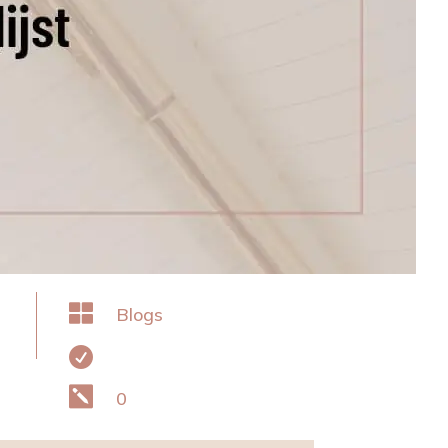

Blogs


0