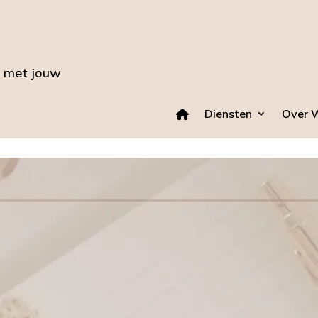
n met jouw
Diensten
Over 